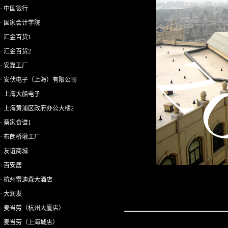
· 中国银行
· 国家会计学院
· 汇金百货1
· 汇金百货2
· 安靠工厂
· 安伏电子（上海）有限公司
· 上海大船电子
· 上海黄浦区政府办公大楼2
· 蔡家食谱1
· 布朗桥墩工厂
· 友谊商城
· 百安居
· 杭州雷迪森大酒店
· 大润发
· 麦当劳（杭州大厦店）
· 麦当劳（上海城店）