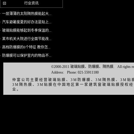
行业资讯
· 一层薄薄的太阳隔热膜能起大...
· 汽车避暑度夏的好办法是贴上...
· 玻璃贴膜能够起到冬季保温的...
· 某市机关大院进行全面节能改...
· 高档防爆膜的6个特征 教你怎...
· 防爆膜可以保护室内的物品不...
©2000-2011 玻璃贴膜、防爆膜、隔热膜.
All right
Address:
Phone: 021-55911180
仲富公司主要经营玻璃贴膜、3M防爆膜、3M隔热膜、3M
3M隔热膜、3M贴膜在中国地区第一家建筑窗玻璃贴膜授权
业。