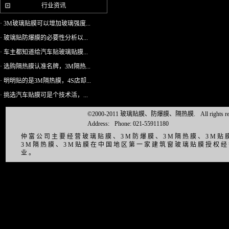
行业资讯
· 3M玻璃贴膜可以增加玻璃强度...
· 玻璃贴防爆膜的必要性分析以...
· 车主都知道给汽车贴玻璃贴膜...
· 选购隔热膜认准名牌，3M隔热...
· 明明贴的是3M隔热膜，4S店却...
· 挑选汽车贴膜可是个技术活，...
©2000-2011 玻璃贴膜、防爆膜、隔热膜.
All right
Address:
Phone: 021-55911180
仲富公司主要经营玻璃贴膜、3M防爆膜、3M隔热膜、3M
3M隔热膜、3M贴膜在中国地区第一家建筑窗玻璃贴膜授权
业。