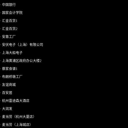
· 中国银行
· 国家会计学院
· 汇金百货1
· 汇金百货2
· 安靠工厂
· 安伏电子（上海）有限公司
· 上海大船电子
· 上海黄浦区政府办公大楼2
· 蔡家食谱1
· 布朗桥墩工厂
· 友谊商城
· 百安居
· 杭州雷迪森大酒店
· 大润发
· 麦当劳（杭州大厦店）
· 麦当劳（上海城店）