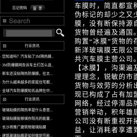
车膜时，简直都宣
忘记密码
伪标记的却少之又
膜，没有断保持源
货物曾经遍及通国
购置“冰膜”货物
行业资讯
新洋玻璃膜无限公司
· 您知道吗？汽车贴了3M隔热膜...
共汽车膜主营公司
· 3M防爆膜网告诉车主们怎么选...
【冰膜】，沟渠遍
· 新车还没贴隔热防爆膜，在太...
理理念，锐敏的市
· 为什么越来越多的家庭住宅都...
货物与效劳的分析
· 全球汽车防爆膜知名品牌在中...
现已构成了占有加
行业资讯
网络，经过停滞品
· 玻璃贴膜的隔热率是什么意思...
营销举动，积年雄
· 玻璃贴膜能够储存阳光的能量...
公司没有断重视开
· 长沙将推广建筑物玻璃贴膜
益，让消耗者享遭
· 建筑玻璃贴膜是如何做到节能...