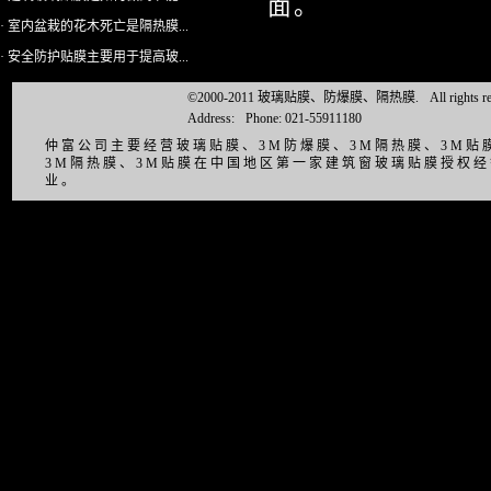
面。
· 室内盆栽的花木死亡是隔热膜...
· 安全防护贴膜主要用于提高玻...
©2000-2011 玻璃贴膜、防爆膜、隔热膜.
All right
Address:
Phone: 021-55911180
仲富公司主要经营玻璃贴膜、3M防爆膜、3M隔热膜、3M
3M隔热膜、3M贴膜在中国地区第一家建筑窗玻璃贴膜授权
业。