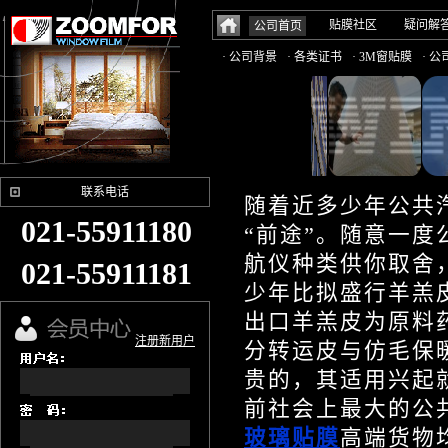
贴膜社区
疑问解
公司首页
· 公司背景
· 各类证书
· 3M窗贴膜
· 
联系电话
随着近多少年公共
021-55911180
“前途”。随意一
航仪种类供你取舍
021-55911181
少年比拟盛行羊羔
出口羊羔皮为原料
注册新用户
分转运皮与仿毛保
贵的，其适用兴起
前社会上最大的公
玻璃贴膜
高端货物