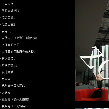
· 中国银行
· 国家会计学院
· 汇金百货1
· 汇金百货2
· 安靠工厂
· 安伏电子（上海）有限公司
· 上海大船电子
· 上海黄浦区政府办公大楼2
· 蔡家食谱1
· 布朗桥墩工厂
· 友谊商城
· 百安居
· 杭州雷迪森大酒店
· 大润发
· 麦当劳（杭州大厦店）
· 麦当劳（上海城店）