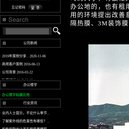
办公地的，也有租
忘记密码
用的环境提出改善
隔热膜、3M装饰
公司新闻
· 2019年案例分享...
2020-11-06
· 商用客户案例
2016-06-13
· 公司背景
2016-03-22
· 贴膜综述
2015-08-02
办公楼宇
· 2014新年寄语-仲...
2015-03-20
· 办公楼宇贴膜应用
· 3M防爆膜3M隔热...
2015-03-20
行业资讯
· DI-NOC 特耐 柔...
2015-03-20
· 木纹贴的装饰表...
2015-03-20
· 业内人士提示，不论什么季节...
· 3M柔饰贴（特耐...
2015-03-20
· 了解紫外线的危害性有哪些？...
· 3M太阳隔热膜极...
2015-03-20