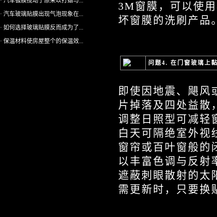
· 汽车镀膜搅动了原来以打蜡与...
3M窗膜，可以使
· 汽车玻璃贴膜出现气泡现象在...
坏窗膜的洗刷产品
· 如何选择玻璃贴膜反而成为了...
· 保温材料使房屋整个的保温效...
问题4. 在门窗玻璃上
即使因地震、飓风
片掉落及四处益散
调整日照型可减轻
白天可隔绝室外视
窗帘或百叶窗般的
以丰富色调与反射
遮蔽刺眼散射的太
需更新时，只要换