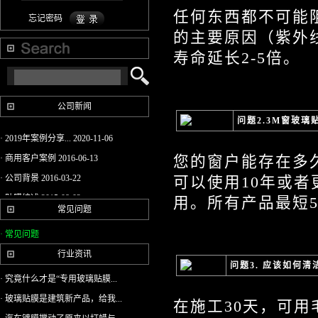
任何东西都不可能
忘记密码
的主要原因（紫外
寿命延长2-5倍。
公司新闻
问题2.3M窗玻璃
· 2019年案例分享...
2020-11-06
· 商用客户案例
2016-06-13
您的窗户能存在多
· 公司背景
2016-03-22
可以使用10年或者
· 贴膜综述
2015-08-02
用。所有产品最短
常见问题
· 2014新年寄语-仲...
2015-03-20
· 常见问题
· 3M防爆膜3M隔热...
2015-03-20
行业资讯
· DI-NOC 特耐 柔...
2015-03-20
问题3. 应该如何清
· 木纹贴的装饰表...
2015-03-20
· 究竟什么才是“专用玻璃贴膜...
· 3M柔饰贴（特耐...
2015-03-20
· 玻璃贴膜是建筑新产品，给我...
在施工30天，可
· 3M太阳隔热膜极...
2015-03-20