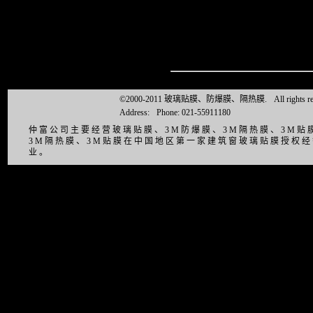
返
©2000-2011 玻璃贴膜、防爆膜、隔热膜.
All right
Address:
Phone: 021-55911180
仲富公司主要经营玻璃贴膜、3M防爆膜、3M隔热膜、3M
3M隔热膜、3M贴膜在中国地区第一家建筑窗玻璃贴膜授权
业。