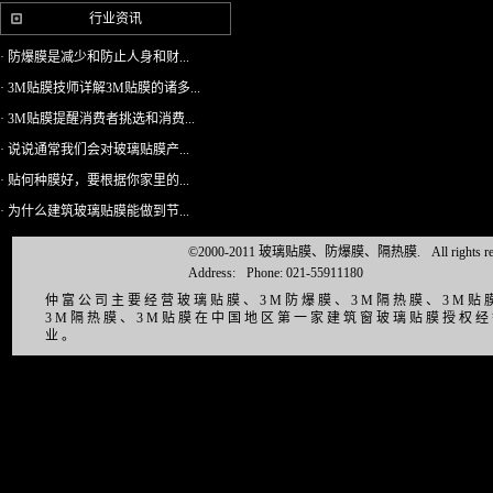
行业资讯
· 防爆膜是减少和防止人身和财...
· 3M贴膜技师详解3M贴膜的诸多...
· 3M贴膜提醒消费者挑选和消费...
· 说说通常我们会对玻璃贴膜产...
· 贴何种膜好，要根据你家里的...
· 为什么建筑玻璃贴膜能做到节...
©2000-2011 玻璃贴膜、防爆膜、隔热膜.
All right
Address:
Phone: 021-55911180
仲富公司主要经营玻璃贴膜、3M防爆膜、3M隔热膜、3M
3M隔热膜、3M贴膜在中国地区第一家建筑窗玻璃贴膜授权
业。