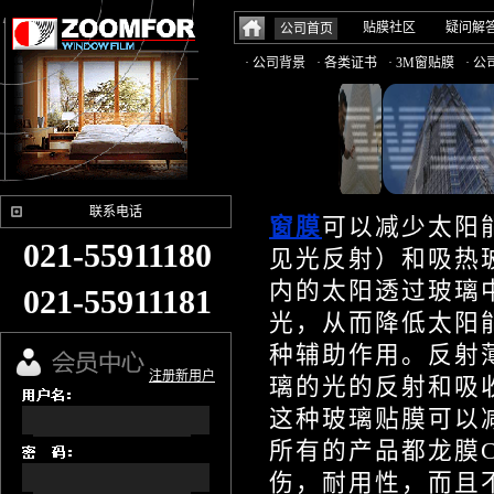
贴膜社区
疑问解
公司首页
· 公司背景
· 各类证书
· 3M窗贴膜
· 
联系电话
窗膜
可以减少太阳
021-55911180
见光反射）和吸热
内的太阳透过玻璃
021-55911181
光，从而降低太阳
种辅助作用。反射
注册新用户
璃的光的反射和吸
这种玻璃贴膜可以减
所有的产品都龙膜C
伤，耐用性，而且