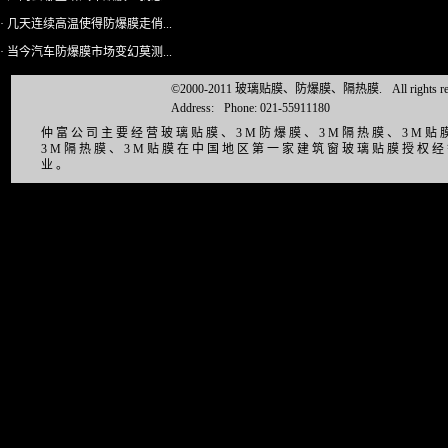
· 几天连续高温使得防爆膜走俏...
· 当今汽车防爆膜市场变幻莫测...
©2000-2011 玻璃贴膜、防爆膜、隔热膜.
All right
Address:
Phone: 021-55911180
仲富公司主要经营玻璃贴膜、3M防爆膜、3M隔热膜、3M
3M隔热膜、3M贴膜在中国地区第一家建筑窗玻璃贴膜授权
业。