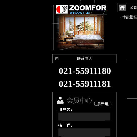
公
· 性能指标
联系电话
021-55911180
021-55911181
注册新用户