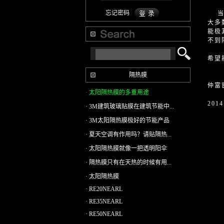
忘记密码
当不
大多
能极
不到
希望
隔热膜
仲富
· 太阳隔热膜的多重用途
2014
· 3M建筑玻璃贴膜在建筑节能中...
· 3M太阳隔热膜极好的节能产品
· 夏天空调有作用吗？请贴隔热...
· 太阳隔热膜就像一把透明阳伞
· 隔热膜只有在天热的时候有用...
· 太阳隔热膜
· RE20NEARL
· RE35NEARL
· RE50NEARL