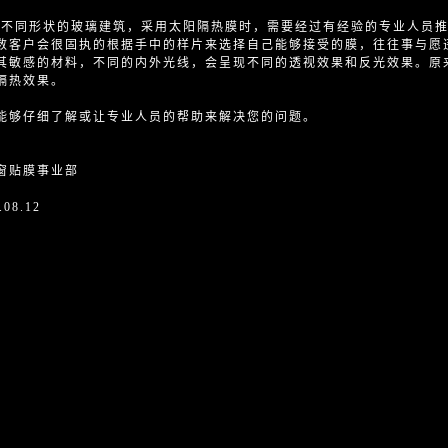
同形状的玻璃建筑，采用太阳隔热膜时，需要经过有经验的专业人员推
数客户会很固执的根据手中的样片来选择自己能够接受的膜，往往事与愿
其敏感的材料，不同的内外光线，会呈现不同的透视效果和反光效果。原
隔热效果。
能够仔细了解或让专业人员的帮助来解决您的问题。
窗贴膜事业部
.08.12