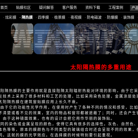
司首页
贴膜社区
疑问解答
客户服务
资料下载
工程案例
产
· 炫彩膜
· 隔热膜
· 四季膜
· 极景膜
· 夜视膜
· 防电磁波
· 防爆膜
· 装饰膜
太阳隔热膜的多重用途
隔热膜的主要作用就是直接阻隔太阳辐射热能对环境的影响，由于它采
在技术上采用了很多材料和工艺的处理，比如采用染色处理，金属涂层处
太阳隔热膜在建筑窗贴膜应用上长久不衰。
于它的功能性光学作用，在使用时产生了各种不同的情况和感受，比如
不清楚或看不见的效果，室内的物品和窗帘都被遮蔽了；同时，还会产生
；由于这种镜面效果，也有的设计会把它用作华丽的装饰贴。
的染色或金属呈现的颜色，使得它具有很多的选择性。灰色、自然色、
本色等等，原本的膜颜色与不同类型的玻璃组合时还会呈现不同的效果，
同。这就的膜的光学效应。在选择膜的时候特别要引起重视。