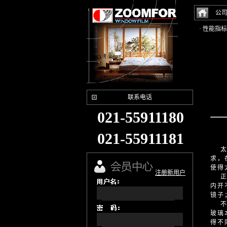
公
· 性能指标
联系电话
021-55911180
021-55911181
太阳
求，
使得
注册新用户
正由
内开
镜子
不同
玻璃
得不