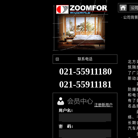
公
· 公司背景
联系电话
北方
筑隔
021-55911180
了广
新动
021-55911181
北方
防爆
和电
有了
注册新用户
名品
此前
络、
长期
汽车
多年