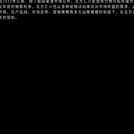
自2012年以来，除了稳固渠道市场以外，北方汇川愈加努力地开拓终端
及年底的销售旺季，北方汇川也以多种促销活动来应对市场旺盛的需求，
作用。在产品线、市场走势、营销策略等多方运筹帷幄的前提下，在北方
新的契机。