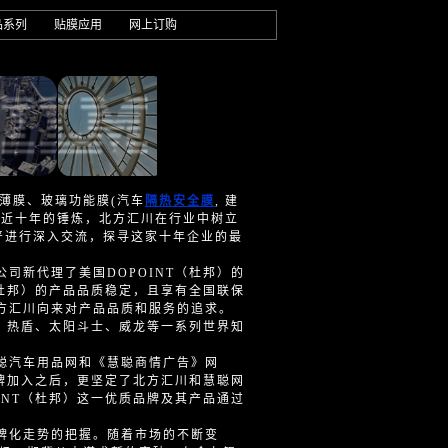
品系列
贴膜应用
网上订购
薄膜、玻璃功能膜(汽车
隔热安全膜
, 建
过近十年的锤炼，北方汇川在行业中树立
严进行深入交流，探寻这家十年企业的最
新代理了美国DOPOINT（杜邦）的
（杜邦）的产品品质稳定，且享有全国联保
方汇川向来对产品品质和服务的追求。
圣、热盾、太阳斗士、威龙等一系列世界知
聪汽车用品网和《慧聪商情广告》网
品牌加入之后，更坚定了北方汇川和慧聪网
INT（杜邦）这一优质品牌及其产品通过
牌化走势的把握。随着市场的不断变