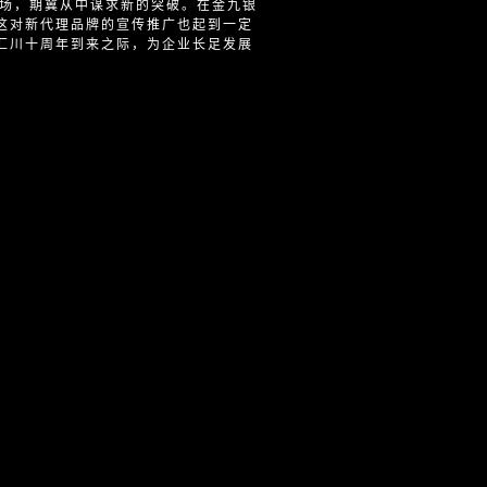
市场，期冀从中谋求新的突破。在金九银
这对新代理品牌的宣传推广也起到一定
汇川十周年到来之际，为企业长足发展