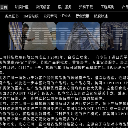
贴膜社区
疑问解答
客户服务
资料下载
工程案例
产
司首页
· IWFA
· 各类证书
· 3M窗贴膜
· 公司新闻
· 行业资讯
· 贴膜综述
汇川科技发展有限公司成立于2003年，自成立以来，一向专注于进口光学
热防爆膜)等安全防护、节能产品的批发、零售经营、专业安装服务。经
泛的口碑。9月17日下午，慧聪汽车用品网编辑有幸和北方汇川总经理冯
态。
汇川一向致力于为客户提供高品质的防爆膜产品，据冯总透露，近期公司
膜产品，以此进一步丰富公司的产品线。在产品方面，美国DOPOINT
子质保的服务，在产品品质和售后服务方面均具有较大优势，这也符合北
美国DOPOINT（杜邦）的加入，如今北方汇川建立起包括美卡龙、兰
牌的产品线，进一步树立起公司在高品质产品方面的权威性。
，北方汇川一直和慧聪汽车用品网之间进行友好合作，旗下产品在慧
书刊双渠道的宣传推广工作同步进行，美国DOPOINT（杜邦）这一新
合作的信心，将延续此前网络、书刊齐头并进的推广模式，将美国DOPO
用品行业第一媒体更好更快地传达给更多的人。
以来，北方汇川一直以知名品牌为经营方向，这源自于冯总对市场品