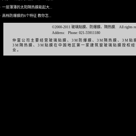
· 一层薄薄的太阳隔热膜能起大...
· 高档防爆膜的6个特征 教你怎...
©2000-2011 玻璃贴膜、防爆膜、隔热膜.
All right
Address:
Phone: 021-55911180
仲富公司主要经营玻璃贴膜、3M防爆膜、3M隔热膜、3M
3M隔热膜、3M贴膜在中国地区第一家建筑窗玻璃贴膜授权
业。