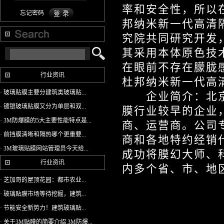
率和安全性，所以
忘记密码
邦纳米新一代高清
究院共同研究开发
其采用本体原色技
在眼前不存在朦胧
行业资讯
杜邦纳米新一代高
· 玻璃贴膜主要分建筑类玻璃贴...
企业简介：北京首
· 镀银玻璃贴膜又分为单层和双...
膜行业较早的企业
· 3M防爆膜的5大主要性能特点是...
商、运营商。公司
· 前挡膜清晰和隔热哪个更重要...
商和各地特约经销
· 3M玻璃贴膜网站管理员今天给...
成功将膜幻大师、
行业资讯
内多个省、市、地
· 芝加哥的屋顶花园：都市农业...
· 玻璃贴膜市场等待挖掘，建筑...
· 节能安全新势力！建筑玻璃贴...
· 关于3M贴膜的简要介绍 3M防爆...