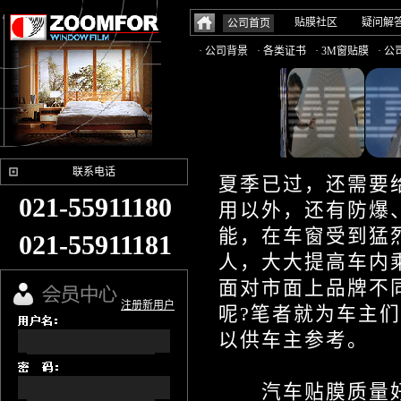
贴膜社区
疑问解
公司首页
· 公司背景
· 各类证书
· 3M窗贴膜
· 
联系电话
夏季已过，还需要
021-55911180
用以外，还有防爆
能，在车窗受到猛
021-55911181
人，大大提高车内
面对市面上品牌不
注册新用户
呢?笔者就为车主
以供车主参考。
汽车贴膜质量好