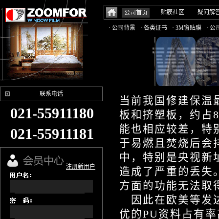
贴膜社区
疑问解
公司首页
· 公司背景
· 各类证书
· 3M窗贴膜
· 
联系电话
当前我国修建保温
021-55911180
板和挤塑板，约占
能也相应较差，特
021-55911181
于易燃且焚烧后会
中，特别是央视新
注册新用户
造成了严重的丢失
方面的功能无法取
因此在欧美等发达
优的PU资料占有率