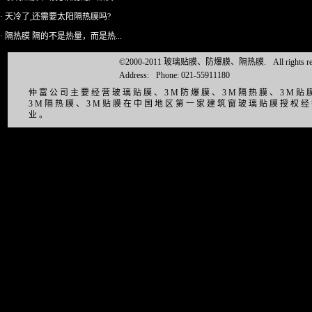
· 天冷了,还需要太阳隔热膜吗?
· 隔热膜 隔的不是热量，而是热...
©2000-2011 玻璃贴膜、防爆膜、隔热膜.
All right
Address:
Phone: 021-55911180
仲富公司主要经营玻璃贴膜、3M防爆膜、3M隔热膜、3M
3M隔热膜、3M贴膜在中国地区第一家建筑窗玻璃贴膜授权
业。