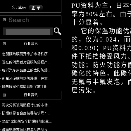
PU资料为主，日
忘记密码
率为80%左右。
十分显着。
它的保温功能优越
的，仅为0.024，
行业资讯
和0.030；PU
· 雷朋隔热膜展开维护市场秩序...
件下抵挡接受风力
· 现在的消费者对窗膜防爆膜产...
功能；防火功能方
· 临沂汽车用品展上的太阳防爆...
碳化的特色，此碳
· 新车还没贴隔热防爆膜，在太...
无氟与半氟发泡，
· 隔热膜宽带精简缩短了施工时...
层污染。
行业资讯
· 再次分析玻璃贴膜行业的市场...
· 防爆膜是否会屏蔽导航信号？...
· 3M居家隔热安全防爆膜阻隔紫...
· 玻璃贴膜市场比较混乱产品良...