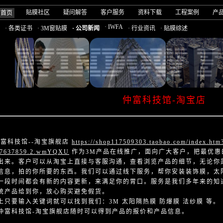
贴膜社区
疑问解答
客户服务
资料下载
工程案例
产
司首页
· IWFA
· 各类证书
· 3M窗贴膜
· 公司新闻
· 行业资讯
· 贴膜综述
仲富科技馆-淘宝店
科技馆--淘宝旗舰店
https://shop117509303.taobao.com/index.ht
87637859.2.wmYQXU
作为3M产品在线推广，面向广大客户，把最优惠
出来。客户可以从淘宝上直接与客服沟通，查看浏览产品的细节，无论你
信息，拍的你所要的东西。我们可以通过线下服务，帮你安装装饰膜，太
一段时间都会有新的内容更新，来满足你的胃口。服务是我们多年来的知
统产品给到你，放心购买避免假货。
上只要输入关键词就可以找到我们：3M 太阳隔热膜 防爆膜 法纱膜 等。
仲富科技馆-淘宝旗舰店随时可以得到产品的报价和产品信息。