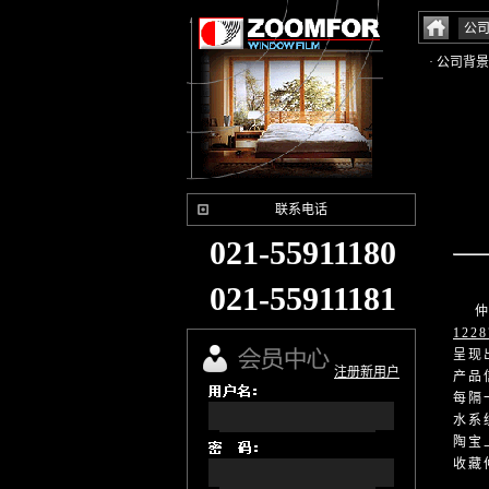
公
· 公司背景
联系电话
021-55911180
021-55911181
仲富
122
呈现
注册新用户
产品
每隔
水系
陶宝
收藏