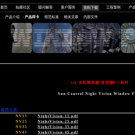
司首页
贴膜社区
疑问解答
客户服务
工程案例
产
资料下载
· 产品介绍
· 产品样卡
· 规范标准
· 相关文章
· 内部文件
3M 太阳隔热膜
夜视膜NV系列
Sun Control Night Vision Window F
返回上页
NV15
NightVision-15.pdf
NV25
NightVision-25.pdf
NV35
NightVision-35.pdf
NV45
NightVision-45.pdf