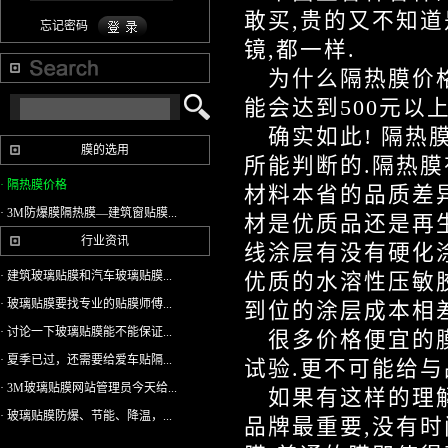
敢买,贵的又不知道
忘记密码
镜,都一样.
为什么隔热膜价格
能会达到500元以
确实如此! 隔热
膜的选用
所能判断的.隔热膜
· 隔热膜价格
材料本省的品质差异
· 3M防爆膜隔热膜—建筑窗贴膜...
材是优质品还是再生
行业资讯
线涂层有没有硬化
· 建筑玻璃贴膜和汽车玻璃贴膜...
优质的水溶性压敏
· 玻璃贴膜要找专业的贴膜师傅...
到位的涂层成本相
· 讨论一下玻璃贴膜能不能保证...
很多价格便宜的膜
· 夏季已过，还需要给爱车贴隔...
试验.更不可能给与
· 3M玻璃贴膜网站管理员今天给...
如果有这样的理解
· 玻璃贴膜防爆、节能、降温，...
品牌最重要,没有