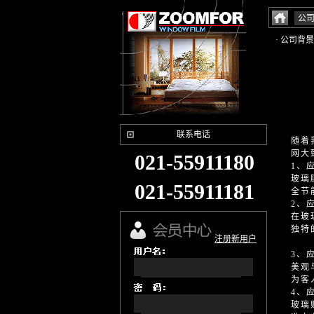
公
· 公司背景
联系电话
随着
网大
021-55911180
1、
玻璃
021-55911181
全节
2、
在玻
独特
注册新用户
3、
美观
为客
4、
玻璃