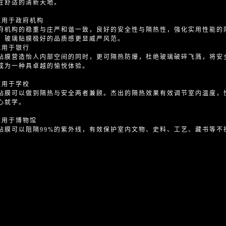
在舒适的清新天地。
应用于政府机构
府机构的稳重与庄严和谐一致，良好的安全性与隔热性，强化实用性能的
，玻璃贴膜极好的品质感更显威严风范。
应用于银行
贴膜营造怡人内部空间的同时，更可隔热防爆，杜绝玻璃破碎飞溅，将安
成为一种具卓越的愉悦体验。
应用于学校
贴膜可以做到隔热与安全两者兼顾。杰出的隔热效果有效调节室内温度，
心就学。
应用于博物馆
贴膜可以阻隔99%的紫外线，有效保护室内文物、史料、工艺、藏书等不