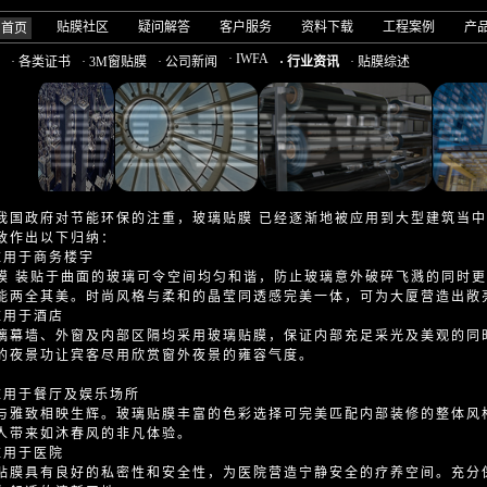
贴膜社区
疑问解答
客户服务
资料下载
工程案例
产
司首页
· IWFA
· 各类证书
· 3M窗贴膜
· 公司新闻
· 行业资讯
· 贴膜综述
我国政府对节能环保的注重，玻璃贴膜 已经逐渐地被应用到大型建筑当
致作出以下归纳：
应用于商务楼宇
膜 装贴于曲面的玻璃可令空间均匀和谐，防止玻璃意外破碎飞溅的同时
能两全其美。时尚风格与柔和的晶莹同透感完美一体，可为大厦营造出敞
应用于酒店
璃幕墙、外窗及内部区隔均采用玻璃贴膜，保证内部充足采光及美观的同
的夜景功让宾客尽用欣赏窗外夜景的雍容气度。
应用于餐厅及娱乐场所
与雅致相映生辉。玻璃贴膜丰富的色彩选择可完美匹配内部装修的整体风
人带来如沐春风的非凡体验。
应用于医院
贴膜具有良好的私密性和安全性，为医院营造宁静安全的疗养空间。充分