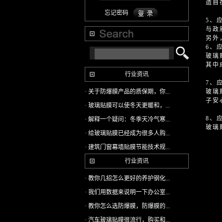
造自
忘记密码
5、
与政
另外
6、
玻璃
其中
行业资讯
7、
· 关于防爆膜产品的质保期，你...
玻璃
子安
· 玻璃贴膜可以使冬天更暖和，...
8、
· 解释一个疑问：冬季天冷气寒...
玻璃
· 给玻璃贴膜已经成为很多人购...
· 建筑门窗幕墙贴膜节能技术规...
行业资讯
· 教你几招怎么更好的养护钢化...
· 我们用数据来说明一下办公室...
· 教你怎么选防爆膜，防爆膜的...
· 汽车玻璃贴膜很流行，购买和...