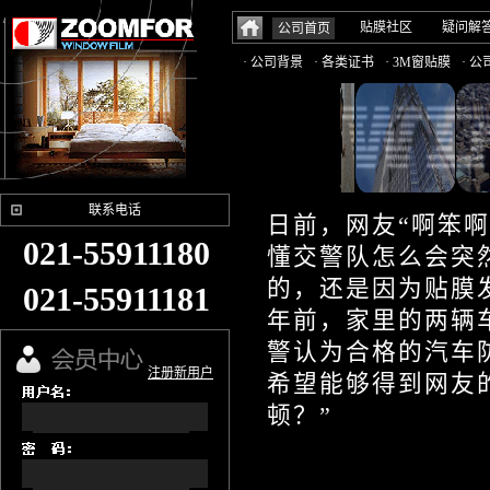
贴膜社区
疑问解
公司首页
· 公司背景
· 各类证书
· 3M窗贴膜
· 
联系电话
日前，网友“啊笨
021-55911180
懂交警队怎么会突
的，还是因为贴膜
021-55911181
年前，家里的两辆
警认为合格的汽车
注册新用户
希望能够得到网友
顿？”