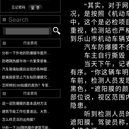
“其实，对于网友
忘记密码
况，是按照《机动
中，这个是必检项
重视，检测站也严
到乐山市机动车辆
行业资讯
汽车防爆膜不
· 分析一下外地的防爆膜市面开...
车主自行撕毁
· 防晒隔热膜市场一片繁荣景象...
当天下午，记者
· 汽车玻璃贴膜后出现的各种疑...
有序。“你这辆车
· 欧美国家禁止汽车贴防爆膜究...
车前，检测人员发
· 怎样辨别3M贴膜的真伪？专家...
黑色，“遮阳膜的
行业资讯
部位说，视区范围
· 说一说防爆膜的基本选材方法
隐患。
· 建筑节能工作任重道远、大势...
听到检测人员的
· 怎么样灵活的运用膜？
遮阳膜。驾驶员称
· 分析一下3M隔热膜在建筑节能...