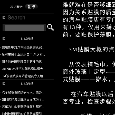
难就难在是否够细
忘记密码
因为关系贴膜的质
的汽车贴膜店有专
有
13
种，仅用来擀
前，要贴保护薄膜
行业资讯
· 微电影中对汽车隔热膜的认识...
3M
贴膜大概的汽
· 名牌车膜企业纷纷自卫 严厉打...
· 如今的玻璃贴膜具有更多的优...
从仪表铺毛巾，
· 2012年3M杯汽车隔热膜贴膜大...
窗外玻璃上定型
-
—
· 3M玻璃贴膜网站管理员今天给...
式贴膜
-
——擀水，
行业资讯
· 汽车贴玻璃贴膜学问大，很多...
在汽车贴膜以后
· 如何选择玻璃贴膜反而成为了...
否专业，检查步骤
· 汽车为什么要贴防爆膜？都有...
· 前挡玻璃所贴的劣质防爆膜引...