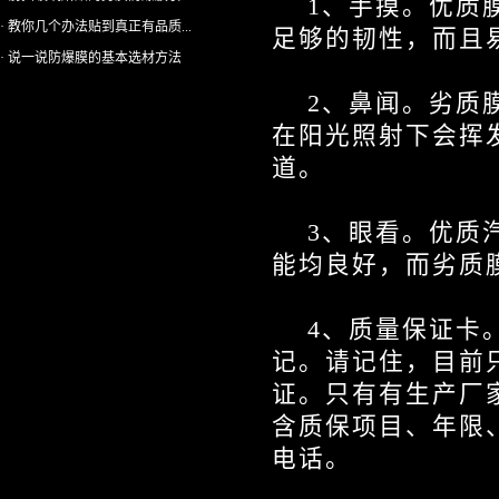
1
、手摸。优质
· 教你几个办法贴到真正有品质...
足够的韧性，而且
· 说一说防爆膜的基本选材方法
2
、鼻闻。劣质
在阳光照射下会挥
道。
3
、眼看。优质
能均良好，而劣质
4
、质量保证卡
记。请记住，目前
证。只有有生产厂
含质保项目、年限
电话。