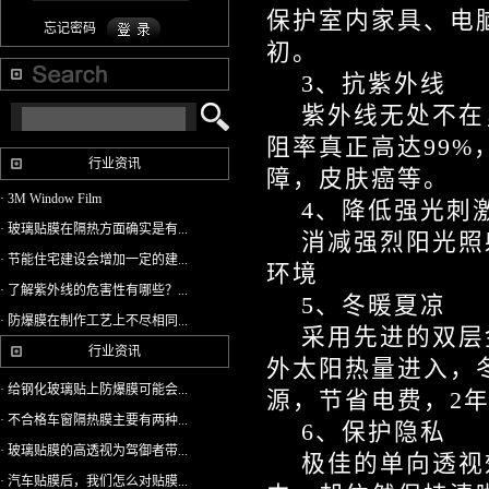
保护室内家具、电
忘记密码
初。
3、抗紫外线
紫外线无处不在，
阻率真正高达99
行业资讯
障，皮肤癌等。
· 3M Window Film
4、降低强光刺
· 玻璃贴膜在隔热方面确实是有...
消减强烈阳光照射
· 节能住宅建设会增加一定的建...
环境
· 了解紫外线的危害性有哪些？...
5、冬暖夏凉
· 防爆膜在制作工艺上不尽相同...
采用先进的双层金
行业资讯
外太阳热量进入，
· 给钢化玻璃贴上防爆膜可能会...
源，节省电费，2
· 不合格车窗隔热膜主要有两种...
6、保护隐私
· 玻璃贴膜的高透视为驾御者带...
极佳的单向透视效
· 汽车贴膜后，我们怎么对贴膜...