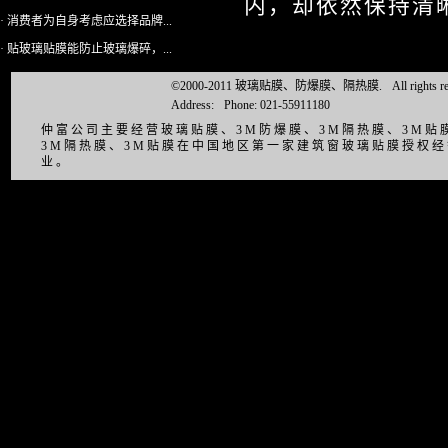
内，却依然保持清
· 消费者为自身考虑应选择品牌...
· 贴玻璃贴膜能防止玻璃爆碎，...
©2000-2011 玻璃贴膜、防爆膜、隔热膜.
All right
Address:
Phone: 021-55911180
仲富公司主要经营玻璃贴膜、3M防爆膜、3M隔热膜、3M
3M隔热膜、3M贴膜在中国地区第一家建筑窗玻璃贴膜授权
业。