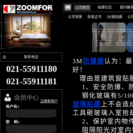
贴膜社区
疑问解
公司首页
· 公司背景
· 各类证书
· 3M窗贴膜
· 
联系电话
3M
防爆膜
认为：最
021-55911180
好！
理由是建筑窗贴
021-55911181
1、安全防爆、
钢化玻璃有5/1
注册新用户
玻璃贴膜
上不会造
工具砸玻璃入室抢
2、保护室内物
阻隔阳光对室内物