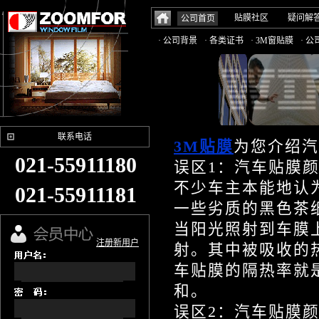
贴膜社区
疑问解
公司首页
· 公司背景
· 各类证书
· 3M窗贴膜
· 
联系电话
3M贴膜
为您介绍汽
021-55911180
误区1：汽车贴膜
不少车主本能地认
021-55911181
一些劣质的黑色茶
当阳光照射到车膜
注册新用户
射。其中被吸收的
车贴膜的隔热率就
和。
误区2：汽车贴膜