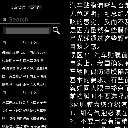
汽车贴膜清晰与否
忘记密码
无色透明，可总给
眩的感觉，反而不
是因为虽然有些膜
当光线通过这些颗
行业资讯
目眩之感。
· 玻璃贴膜要找专业的贴膜师傅...
误区3：汽车贴膜
· 假膜摇身一变成汽车防爆膜，...
事实上，我国确实
· 选购隔热膜认准名牌，3M隔热...
车辆侧窗防爆膜隔
· 临沂汽车用品展上的太阳防爆...
基本的要求。有些
· 隔热膜厂家们纷纷杀入电商行...
就如同人眼中掺杂
行业资讯
前挡膜时不要选择
· 汽车玻璃贴膜是为汽车更安全...
3M贴膜为您介绍
· 探讨一下建筑窗贴膜和汽车贴...
1、如有气泡必须在
· 贴了防爆膜的玻璃比普通玻璃...
2、不要用含有酒
· 贴膜减少事故伤害 安全驾驶少...