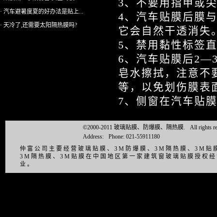
3、不要用指甲或
· 汽车避暑度夏的好办法是贴上...
4、汽车贴膜后膜
· 天冷了,还需要太阳隔热膜吗?
它会自然干透消失
5、禁用黏性标签
6、汽车贴膜后2
皂水擦拭，注意不
等，以免划伤膜表
7、侧窗在汽车贴膜
©2000-2011 玻璃贴膜、防爆膜、隔热膜.
All right
Address:
Phone: 021-55911180
仲富公司主要经营玻璃贴膜、3M防爆膜、3M隔热膜、3M
3M隔热膜、3M贴膜在中国地区第一家建筑窗玻璃贴膜授权
业。