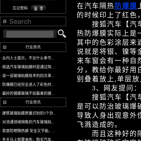
在汽车隔热
防爆膜
忘记密码
的时候印上了红色
搜狐汽车【汽车问
热防爆膜实际上是
其中的色彩涂层来
行业资讯
说就是将银、镍等
· 业内人士提示，不论什么季节...
来车窗会有一种自
· 挑选汽车玻璃贴膜时是通过简...
分，教给你最好用
· 说一说玻璃贴膜技术的四次革...
别叠着放上,单层放
· 防爆膜已经完全进入了彩色时...
3、网友提问：
· 最好的镀膜玻璃不如最差的建...
搜狐汽车【汽车
行业资讯
是可以防治玻璃爆
· 建筑玻璃贴膜质量识别的5个办...
导致人身出现意外
· 对流通领域销售的汽车玻璃贴...
飞溅造成的。
· 家居防晒隔热膜 安全又节能，...
而且这种好的隔
· 冬天马上就要来啦，购买汽车...