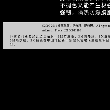
不褪色又能产生极
强韧，隔热防爆膜
©2000-2011 玻璃贴膜、防爆膜、隔热膜.
All right
Address:
Phone: 021-55911180
仲富公司主要经营玻璃贴膜、3M防爆膜、3M隔热膜、3M
3M隔热膜、3M贴膜在中国地区第一家建筑窗玻璃贴膜授权
业。