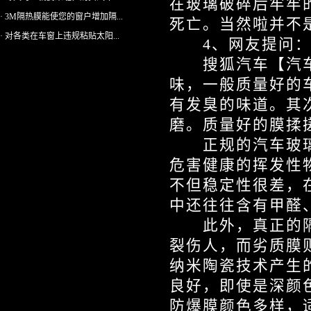
在玻璃破碎后牢牢
· 3M隔热膜能使您的窗户增加隔...
死亡。当然啦并不
· 对各类在车窗上违规粘贴太阳...
4、网友提问：
搜狐汽车【汽车
味，一般质量好的
有发臭的味道。其
磨。质量好的膜揉
正规的汽车玻璃
危害健康的挥发性
不但稳定性很差，
中还往往含有甲醛
此外，真正的隔
裂伤人，而劣质膜
纳米陶瓷技术产生
良好，即使是深颜
防爆膜颜色多样，