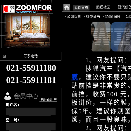
贴膜社区
疑问解
公司首页
· 公司背景
· 各类证书
· 3M窗贴膜
· 
联系电话
1、网友提问：
021-55911180
搜狐汽车【汽车问
膜
，建议你不要只
021-55911181
贴前挡是非常贵的
前挡，收费500 
注册新用户
板讲价，一样的膜，
保5年。建议你别
烦，而且一股臭味
2、网友提问：如