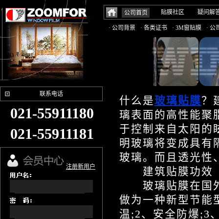
贴膜社区
疑问解
公司首页
· 公司背景
· 各类证书
· 3M窗贴膜
· 
联系电话
什么是
玻璃贴膜
？
021-55911180
璃表面的高性能聚
于控制来自太阳的
021-55911181
明玻璃将变成具有
玻璃。而且透光性
注册新用户
建筑贴膜功效
玻璃贴膜在国外
做为一种新型节能
温;2、安全防爆;