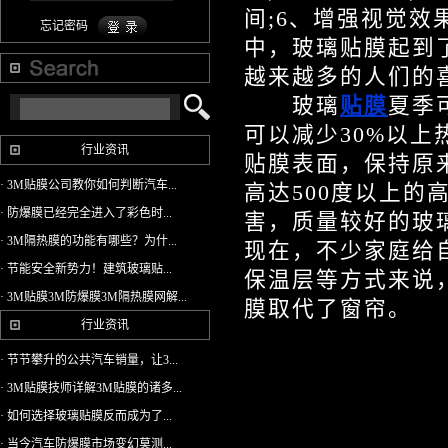
间;6、增强视觉效
忘记密码
中，玻璃贴膜起到
越来越多的人们的
玻璃
贴膜
夏季
可以减少30%以
行业资讯
贴膜表面，保持原
· 3M贴膜公司教你如何判断汽车...
高达500度以上
· 防爆膜已经完全进入了彩色时...
害，质量较好的玻
· 3M隔热膜的功能有哪些？为什...
现在，不少家庭给
· 节能安全新势力！建筑玻璃贴...
保温层等方式来说
· 3M贴膜3M防爆膜3M隔热膜网解...
膜取代了窗帘。
行业资讯
· 节节攀升的公共汽车销量，让3...
· 3M贴膜技师详解3M贴膜的诸多...
· 如何选择玻璃贴膜反而成为了...
· 当今汽车防爆膜市场变幻莫测...