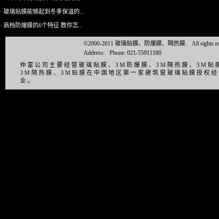
· 玻璃贴膜能够起到冬季保温的...
· 高档防爆膜的6个特征 教你怎...
©2000-2011 玻璃贴膜、防爆膜、隔热膜.
All right
Address:
Phone: 021-55911180
仲富公司主要经营玻璃贴膜、3M防爆膜、3M隔热膜、3M
3M隔热膜、3M贴膜在中国地区第一家建筑窗玻璃贴膜授权
业。