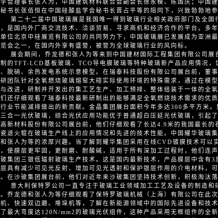
盐学会理事长张人为，中国建筑材料联合会副会长徐永模、陈国庆；中国
和秘书长张佰恒在中国硅酸盐学会秘书长晋占平等的陪同下，兴致勃勃地
第二十二届中国玻璃展是我国唯一得到玻璃行业相关政府部门及全国行
会，是国内外厂商交流技术、洽谈贸易、寻求商机和经济合作的平台。多
办单位北京中硅展览有限公司的共同努力下，中国玻璃展已发展成为亚洲
展览会之一，在国内外享有盛誉，被誉为全球玻璃行业的风向标。
展会期间，乔龙德和张人为等来到中国建材国际工程集团有限公司展台
研制的TFT-LCD基板玻璃、TCO导电膜玻璃等特种玻璃新产品应用情况
硫、脱硝、余热发电系统示意模型。在瑞泰科技股份有限公司展台前，董
科研团队针对全氧燃烧玻璃熔窑大碹实际使用环境的特殊需求，通过在模
化与改进，研制并开发出的集工艺生产、加工预排、整体组装于一体的全
他们还仔细观看了瑞泰科技最新研制出的能够满足全氧燃烧技术需求的优
璃行业节能减排做出的新贡献。金晶集团展台面积今年多达300多平方米
性三合一光伏玻璃，综合光伏应用功能优于普通超白压延光伏玻璃，引起
材高新材料股份有限公司展台前，他们仔细观看了长达4.9米的我国最长
陶瓷退火辊在玻璃生产线上的应用情况和先进的技术性能。中国耀华玻璃
德和张人为等的浓厚兴趣。当了解到耀华集团采用在线CVD镀膜技术可以
膜，使膜层更牢固，更耐磨、耐酸碱，适用于所有深加工过程时，他们连
台玻集团三银低辐射玻璃生产技术。这是国内最新技术，产品膜层中含有3
多层具有减少可见光反射、增加可见光透射和保护银层作用的介电材料，
求。在沙玻集团展台前，他们对近年来沙玻集团坚持技术创新，积极淘汰
意大利保特罗公司一直专注于玻璃工业领域加工工艺及设备的制造和研
新。乔龙德和张人为等仔细观看了保特罗玻璃机械（上海）有限公司在此
割机、快速双边磨、堆垛机等，了解在新能源领域中的国际先进设备和技
观了最大弯度达120N/mm2的玻璃光伏组件，这种产品采用无框组件的