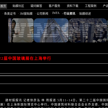
贴膜社区
疑问解答
客户服务
资料下载
工程案例
产
司首页
· IWFA
· 各类证书
· 3M窗贴膜
· 公司新闻
· 行业资讯
· 贴膜综述
22届中国玻璃展在上海举行
建材报
报讯 记者徐彦泓 林 雨报道 5月11~14日，第二十二届中
璃展）在上海新国际博览中心举行。中国建筑材料联合会会长乔龙德，中