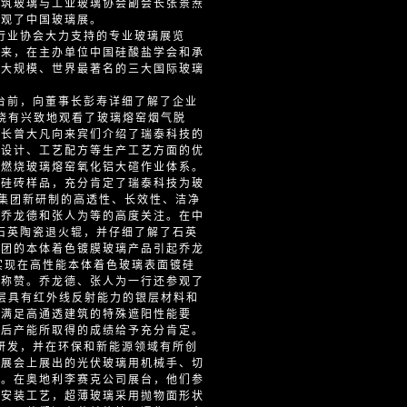
建筑玻璃与工业玻璃协会副会长张景焘
参观了中国玻璃展。
业协会大力支持的专业玻璃展览
年来，在主办单位中国硅酸盐学会和承
最大规模、世界最著名的三大国际玻璃
前，向董事长彭寿详细了解了企业
，饶有兴致地观看了玻璃熔窑烟气脱
事长曾大凡向来宾们介绍了瑞泰科技的
型设计、工艺配方等生产工艺方面的优
氧燃烧玻璃熔窑氧化铝大碹作业体系。
质硅砖样品，充分肯定了瑞泰科技为玻
。集团新研制的高透性、长效性、洁净
了乔龙德和张人为等的高度关注。在中
的石英陶瓷退火辊，并仔细了解了石英
集团的本体着色镀膜玻璃产品引起乔龙
实现在高性能本体着色玻璃表面镀硅
声称赞。乔龙德、张人为一行还参观了
层具有红外线反射能力的银层材料和
可满足高通透建筑的特殊遮阳性能要
落后产能所取得的成绩给予充分肯定。
发，并在环保和新能源领域有所创
次展会上展出的光伏玻璃用机械手、切
术。在奥地利李赛克公司展台，他们参
全新安装工艺，超薄玻璃采用抛物面形状