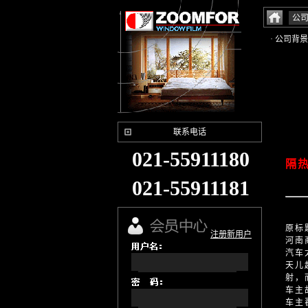
公
· 公司背景
联系电话
021-55911180
隔
021-55911181
原标
注册新用户
河南
汽车
天儿
射，
车主
车主