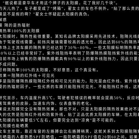
，“据说都是豪华车才用这个牌子的太阳膜，花了我好几千块”。
的天儿热了，车子都变成了“烤箱”，翟女士的车也不例外。“贴了那么贵
膜是不是假的啊？”翟女士怀疑起太阳膜的真伪。
解惑
膜 隔的是热辐射
隔热率100%的太阳膜
太阳膜时，隔热性能很重要。某知名品牌太阳膜采用先进技术，阻隔光线的
由于驾驶视线需要，前挡风玻璃需要较高的透光性，因此达到60%的隔热
市场上主流车膜的隔热率已经达到了30％~80％。一些太阳膜标明隔热率
80％以上已经非常好了。紫外线阻挡率表明了防爆隔热膜阻挡紫外线的
目前市场上销售的防爆隔热膜都具有90％以上的紫外线阻挡力，因此只
不成问题。
号称隔热率100%的太阳膜，不好意思，这个真没有。
效果＝阻隔的红外线＋可见光
率是指防爆隔热膜阻隔红外线和可见光的能力。阳光是由红外线、紫外线
要的热辐射因子。一些劣质的车膜只能阻挡可见光，不能阻挡红外线，这
研究显示，车内温度升高5℃，驾驶者犯错误的概率就会提高50%，反应
害驾乘者的皮肤，加速车内饰、仪表盘等的老化。
果说太阳膜完全没有隔热效果，那也不对，只是太阳膜的隔热效果绝对不
大的优势是阻隔红外线和防紫外线，贴了正品优质太阳膜的车辆，在太阳
太阳膜的车辆要低5℃左右，但要完全达到“凉爽”是不可能的。
太阳膜也能晒黑
女车主发现，靠近车窗的左胳膊会比右胳膊稍黑，这就关系到太阳膜阻隔
防晒霜的人都熟悉SPF防晒值，一般防晒霜的SPF值在20到60之间。如