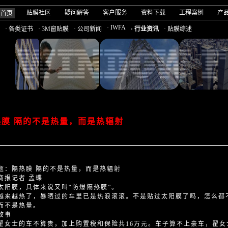
贴膜社区
疑问解答
客户服务
资料下载
工程案例
产
司首页
· IWFA
· 各类证书
· 3M窗贴膜
· 公司新闻
· 行业资讯
· 贴膜综述
热膜 隔的不是热量，而是热辐射
题：隔热膜 隔的不是热量，而是热辐射
商报记者 孟蝶
太阳膜，具体来说又叫“防爆隔热膜”。
越来越热了，暴晒过的车里已是热浪滚滚。不是贴过太阳膜了吗，怎么都不
而不是热量。
故事
翟女士的车不算贵，加上购置税和保险共16万元。车子算不上豪车，翟女