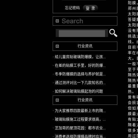
阳膜
忘记密码
郑州
太阳
答疑
太阳
没有
挑选
线。
行业资讯
目前
率在
· 给儿童房贴玻璃防爆膜，让孩...
大。
一般
· 在差的贴膜工手里，好的防爆...
至于
· 冬季防爆膜的选择与养护就是...
隔热
隔热
· 通过测评对比一下几款知名的...
最重
· 如何解决玻璃贴膜起泡的问题
热。
曾有
行业资讯
会损
但如
· 为大家推荐四款最新上市的隔...
膜最
· 玻璃贴膜施工过程要求很高，...
有贴
隔着
· 芝加哥的屋顶花园：都市农业...
很多
用过
· 消费者选择防爆膜品牌时应当...