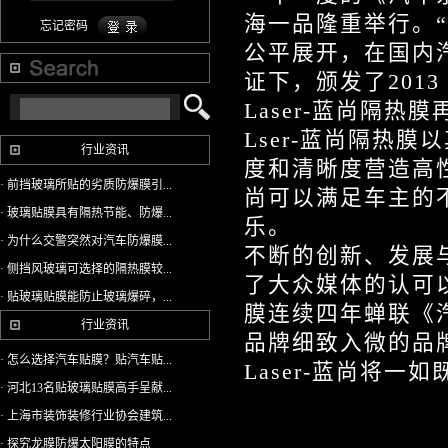
海一品隆重举行。“
忘记密码
公平展开，在国内
证下，颁发了201
Laser-蓝尚隔
Lser-蓝尚隔热
行业资讯
度和清晰度营造高性
· 前挡玻璃所贴的劣质防爆膜引...
尚可以满足车主的
· 玻璃贴膜具有隔热节能、防爆...
乐。
· 为什么交警突然对汽车防爆膜...
不断的创新、发展与
· 侧挡风玻璃可选择的隔热膜较...
了大众媒体的认可以
· 贴玻璃贴膜能防止玻璃爆碎，...
膜连续四年蝉联《汽
行业资讯
品牌细致入微的品牌
· 怎么选择汽车贴膜？贴汽车贴...
Laser-蓝尚将
· 河北13名贴玻璃贴膜高手呈献...
· 上海市装饰装修行业协会建筑...
· 探究龙膜防爆太阳膜的特点