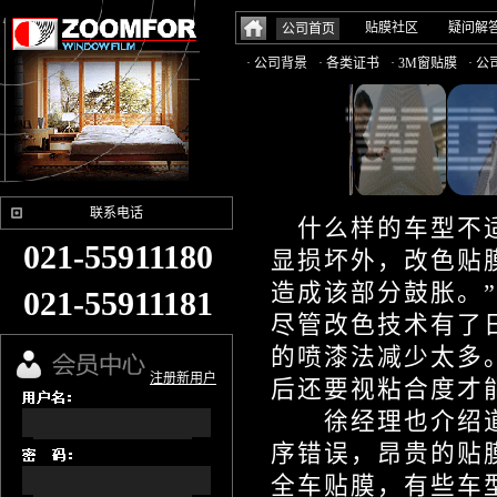
贴膜社区
疑问解
公司首页
· 公司背景
· 各类证书
· 3M窗贴膜
· 
联系电话
什么样的车型不适
021-55911180
显损坏外，改色贴
造成该部分鼓胀。
021-55911181
尽管改色技术有了
的喷漆法减少太多
注册新用户
后还要视粘合度才
徐经理也介绍道
序错误，昂贵的贴
全车贴膜，有些车