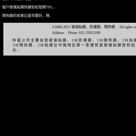
· 窗户玻璃贴隔热膜轻松阻隔79%...
· 隔热膜的效果比窗帘要好，隔...
©2000-2011 玻璃贴膜、防爆膜、隔热膜.
All right
Address:
Phone: 021-55911180
仲富公司主要经营玻璃贴膜、3M防爆膜、3M隔热膜、3M
3M隔热膜、3M贴膜在中国地区第一家建筑窗玻璃贴膜授权
业。