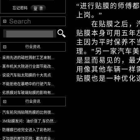
“进行贴膜的师傅
忘记密码
上岗。”
在贴膜之后，汽
贴膜本身可用五年
主因为平时保养不
行业资讯
理。”另一家汽车
· 采用先进的磁控溅射工艺来制...
是显而易见的，最
· 某市机关大院进行全面节能改...
用像其他车辆一样
· 说说汽车贴太阳膜的十大亮点
贴膜也是一种优化
· 不能拒绝在暴晒中的行驶汽车...
· 劣质膜对车玻璃贴膜的影响有...
行业资讯
· 汽车前风挡贴隔热膜的比例很...
· 3M贴膜发问：油价涨了,车仍然...
· 防爆膜已经完全进入了彩色时...
· 芝加哥的屋顶花园：都市农业...