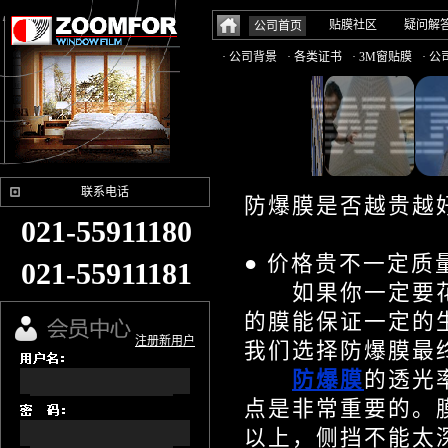
贴膜社区
疑问解
公司首页
· 公司背景
· 各类证书
· 3M窗贴膜
· 
联系电话
防爆膜是否越贵越
021-55911180
● 价格贵不一定质
021-55911181
如果你一定要花
的膜能保证一定的
注册新用户
我们选择防爆膜最
防爆膜
的透光
点是非常重要的。
以上，侧挡不能太深