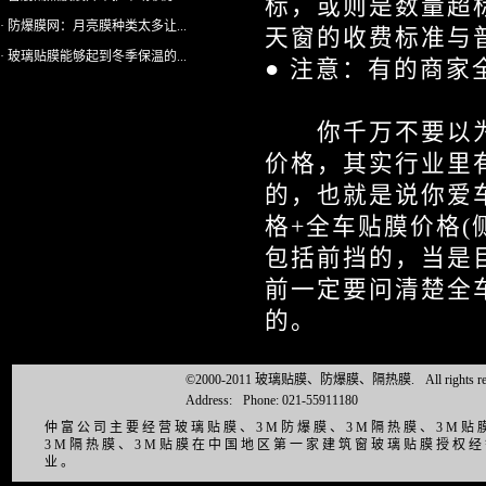
标，或则是数量超
· 防爆膜网：月亮膜种类太多让...
天窗的收费标准与
· 玻璃贴膜能够起到冬季保温的...
● 注意：有的商家
你千万不要以为
价格，其实行业里
的，也就是说你爱
格+全车贴膜价格(
包括前挡的，当是
前一定要问清楚全
的。
©2000-2011 玻璃贴膜、防爆膜、隔热膜.
All right
Address:
Phone: 021-55911180
仲富公司主要经营玻璃贴膜、3M防爆膜、3M隔热膜、3M
3M隔热膜、3M贴膜在中国地区第一家建筑窗玻璃贴膜授权
业。