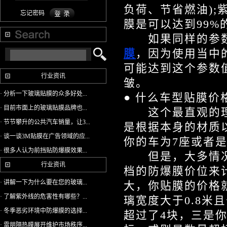
负荷、节省燃油);
忘记密码
膜是可以达到99
如果同样的参数
膜
，因为使用当中
可能达到这个参数
行业资讯
皱。
· 分析一下玻璃贴膜的众多好处...
● 什么车型贴膜价
· 目前市面上的玻璃贴膜品牌也...
这个最直观的理
· 节节攀升的公共汽车销量，让3...
是根据本身的材质
· 谈一谈3M贴膜在广告领域的应...
你的车为7座或者
· 很多人认为前挡贴防爆膜效果...
但是，大多情况
行业资讯
档的防爆膜价位来
· 讲解一下为什么要在您的玻璃...
大，你贴膜的价格
· 了解紫外线的危害性有哪些？...
璃宽度大于0.8米
· 冬季恶劣环境中防爆膜的选择...
超过了4块，三是
· 雷朋隔热膜展开维护市场秩序...