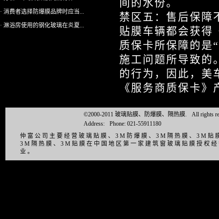
间的水份。
· 消费者选择防爆膜品牌时应当...
禁区五：售后保障
· 淋浴房使用的钢化玻璃在炎夏...
贴膜车辆都会获得
质保卡所保障的是“
施工问题所导致的
的行为，因此，美车
《服务商质保卡》
©2000-2011 玻璃贴膜、防爆膜、隔热膜.
All right
Address:
Phone: 021-55911180
仲富公司主要经营玻璃贴膜、3M防爆膜、3M隔热膜、3M
3M隔热膜、3M贴膜在中国地区第一家建筑窗玻璃贴膜授权
业。