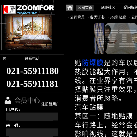
贴膜社区
疑问解
公司首页
· 公司背景
· 各类证书
· 3M窗贴膜
· 
联系电话
贴
防爆膜
是购车以
021-55911180
热膜能起大作用，
线。在业界享有汽
021-55911181
择贴膜只注重效果
消费者所忽略。
注册新用户
汽车贴膜
禁区一：随地贴膜
车行路上，经常会
影响视线，这就是