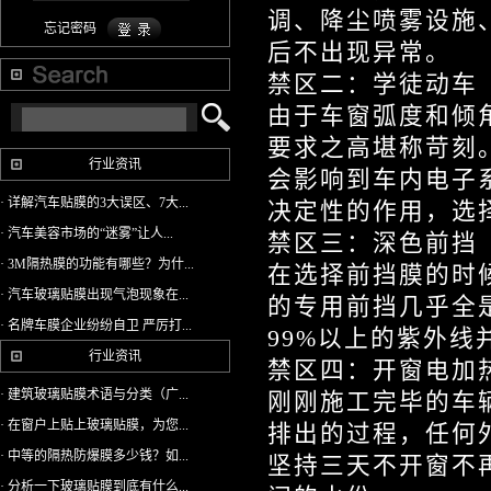
调、降尘喷雾设施
忘记密码
后不出现异常。
禁区二：学徒动车
由于车窗弧度和倾
要求之高堪称苛刻
行业资讯
会影响到车内电子
· 详解汽车贴膜的3大误区、7大...
决定性的作用，选
· 汽车美容市场的“迷雾”让人...
禁区三：深色前挡
· 3M隔热膜的功能有哪些？为什...
在选择前挡膜的时
· 汽车玻璃贴膜出现气泡现象在...
的专用前挡几乎全
· 名牌车膜企业纷纷自卫 严厉打...
99%以上的紫外线
行业资讯
禁区四：开窗电加
· 建筑玻璃贴膜术语与分类（广...
刚刚施工完毕的车
· 在窗户上贴上玻璃贴膜，为您...
排出的过程，任何
· 中等的隔热防爆膜多少钱？如...
坚持三天不开窗不
· 分析一下玻璃贴膜到底有什么...