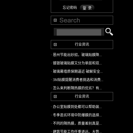
忘记密码
行业资讯
· 恩州节能出妙招，玻璃贴膜降...
· 镀银玻璃贴膜又分为单层和双...
· 玻璃幕墙质保期逼近 破解安全...
· 3M贴膜提醒消费者挑选和消费...
· 怎么来判断隔热膜的优劣？有...
行业资讯
· 办公室贴膜到处都可以帮助装...
· 冬季恶劣环境中防爆膜的选择...
· 不同的隔热膜，质量差别真是...
· 建筑节能工作任重道远、大势...