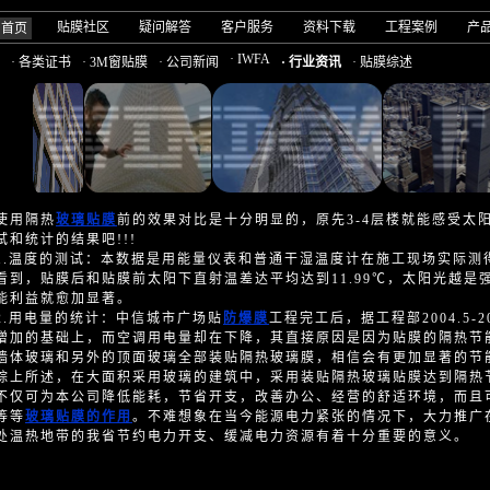
贴膜社区
疑问解答
客户服务
资料下载
工程案例
产
司首页
· IWFA
· 各类证书
· 3M窗贴膜
· 公司新闻
· 行业资讯
· 贴膜综述
使用隔热
玻璃贴膜
前的效果对比是十分明显的，原先3-4层楼就能感受太
试和统计的结果吧!!!
温度的测试：本数据是用能量仪表和普通干湿温度计在施工现场实际测得，
看到，贴膜后和贴膜前太阳下直射温差达平均达到11.99℃，太阳光越
能利益就愈加显著。
用电量的统计：中信城市广场贴
防爆膜
工程完工后，据工程部2004.5-
增加的基础上，而空调用电量却在下降，其直接原因是因为贴膜的隔热节
墙体玻璃和另外的顶面玻璃全部装贴隔热玻璃膜，相信会有更加显著的节
所述，在大面积采用玻璃的建筑中，采用装贴隔热玻璃贴膜达到隔热节
不仅可为本公司降低能耗，节省开支，改善办公、经营的舒适环境，而且
等等
玻璃贴膜的作用
。不难想象在当今能源电力紧张的情况下，大力推广
处温热地带的我省节约电力开支、缓减电力资源有着十分重要的意义。