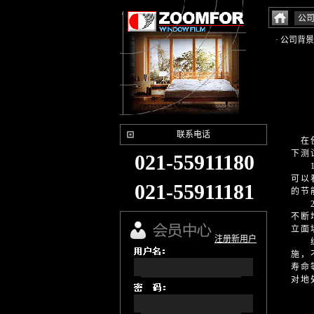
公
· 公司背景
联系电话
在
下测
021-55911180
1.
可以
021-55911181
的节
2.
不断
立面
注册新用户
综上
施，
寿命
对地