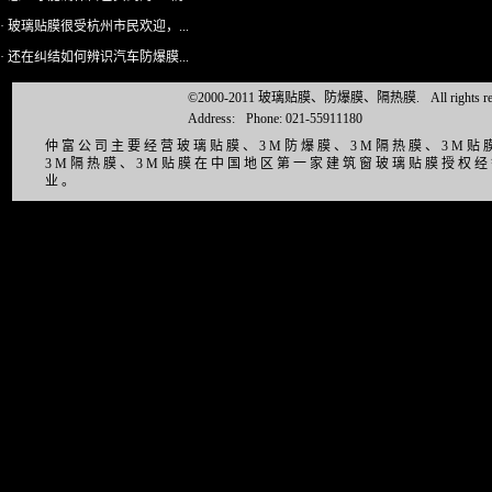
· 玻璃贴膜很受杭州市民欢迎，...
· 还在纠结如何辨识汽车防爆膜...
©2000-2011 玻璃贴膜、防爆膜、隔热膜.
All right
Address:
Phone: 021-55911180
仲富公司主要经营玻璃贴膜、3M防爆膜、3M隔热膜、3M
3M隔热膜、3M贴膜在中国地区第一家建筑窗玻璃贴膜授权
业。