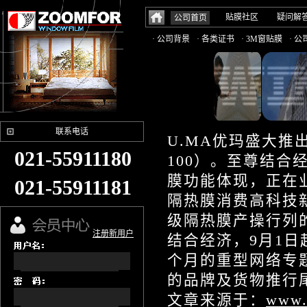
贴膜社区
疑问解
公司首页
· 公司背景
· 各类证书
· 3M窗贴膜
· 
联系电话
U.MA优玛盛大推出
021-55911180
100）。至尊结
膜功能体现，正在
021-55911181
隔热膜消费高科技
级隔热膜产操行列
注册新用户
结合经济，9月1
个月的重型网络专题
的品牌及货物推行
文章来源于：
www.