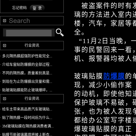
被盗案件的时有发
忘记密码
璃的方法进入室内
楼，汽车，家居等
全。
“11月2日当晚，
行业资讯
事的民警回来一看，
· 多元隔热膜超强防护性能完全...
机、报警器均被人
· 介绍车窗贴防爆膜的全部过程...
· 不同的隔热膜，质量差别真是...
玻璃贴膜
防爆膜
的
· 到现在为止防爆膜出货量和需...
现，减少小偷作案
· 贴玻璃贴膜能防止玻璃爆碎，...
的动机，即使他知
行业资讯
保护玻璃不易破，
· 给车主带来高品质汽车玻璃贴...
张，也为被人发现
· 贴了隔热膜一段时间后为什么...
都给办公室写字楼
· 3M玻璃贴膜在隔热膜消费者满...
爆玻璃贴膜的真正
· 贴膜节能玻璃幕墙将披上新衣...