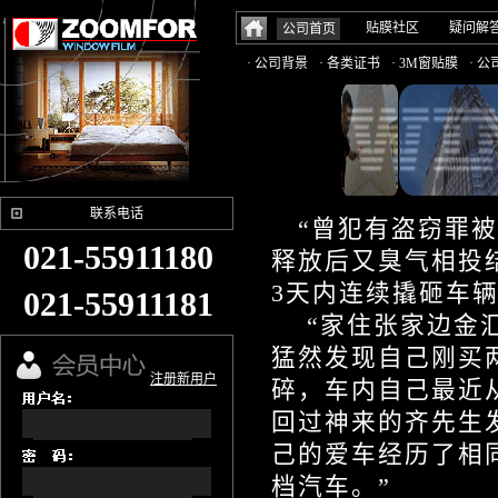
贴膜社区
疑问解
公司首页
· 公司背景
· 各类证书
· 3M窗贴膜
· 
联系电话
“曾犯有盗窃罪被
021-55911180
释放后又臭气相投
3天内连续撬砸车
021-55911181
“家住张家边金汇
猛然发现自己刚买
注册新用户
碎，车内自己最近从
回过神来的齐先生
己的爱车经历了相
档汽车。”