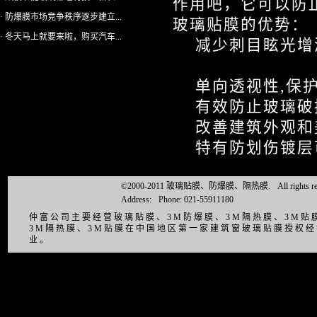
作用吧，它可以防
· 防爆膜市场竞争秩序逐步建立...
玻璃贴膜的优势：
· 冬天马上就要来啦，购买汽车...
减少刺目眩光增
单向透视性,保护
有效防止玻璃破损
改善建筑外观和
特有防划伤镀层
©2000-2011 玻璃贴膜、防爆膜、隔热膜.
All right
Address:
Phone: 021-55911180
仲富公司主要经营玻璃贴膜、3M防爆膜、3M隔热膜、3M
3M隔热膜、3M贴膜在中国地区第一家建筑窗玻璃贴膜授权
业。