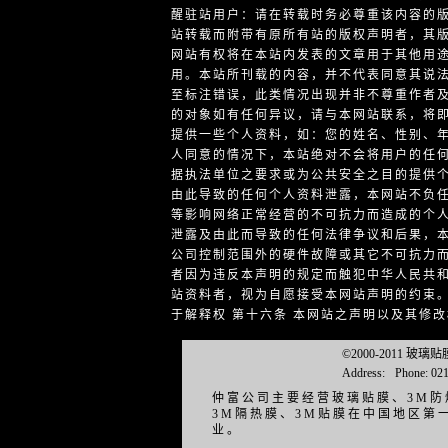
醒驻站用户：请在转载时务必尊重该内容的版
站转载而附带有原所有站的版权声明者，其版
网站有权将在本站内发表的文章用于其他用途
用。本站所刊载的内容，并不代表同意其说
至标注错误，此类情况出现并非不尊重作者
的对象如有任何异议，请与本网站联系，将即
提供一些个人资料，如：您的姓名、性别、
人同意的情况下，本站绝对不会将用户的任何
据执法单位之要求或为公共安全之目的提供个
由此导致的任何个人资料泄露，本网站不负任
等影响网络正常经营的不可抗力而造成的个人
泄露及由此而导致的任何法律争议和后果，本
公司控制范围外的硬件故障或其它不可抗力而
者因为违反本声明的规定而触犯中华人民共和
站资料者，视为自愿接受本网站声明的约束。
于解释权 第十六条 本网站之声明以及其修
©2000-2011 玻
Address:
Phone: 02
仲富公司主要经营玻璃贴膜、3M防
3M隔热膜、3M贴膜在中国地区
业。