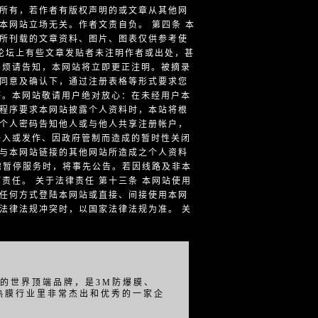
者所有，若作者有版权声明的或文章从其他网
本网站立场无关。作者文责自负。 第四条 本
站所刊载的文章资料、图片、图表仅供参考使
论坛上有些文章发贴者未注明作者或出处，甚
，烦请告知，本网站将立即更正注明。被摘录
的同意及确认下，通过注册表格等形式要求您
等。本网站敬请用户绝对放心：在未经用户本
定程序要求本网站披露个人资料时，本站将根
将个人密码告知他人或与他人共享注册帐户，
毒侵入或发作、因政府管制而造成的暂时性关闭
于与本网站链接的其他网站所造成之个人资料
需暂停服务时，将事先公告。若因线路及非本
任。 关于法律责任 第十三条 本网站使用
以任何方式登陆本网站或直接、间接使用本网
法律法规冲突时，以国家法律法规为准。 关
的世界顶端品牌，是3M防爆膜、
热膜行业里非常杰出和优秀的一家企