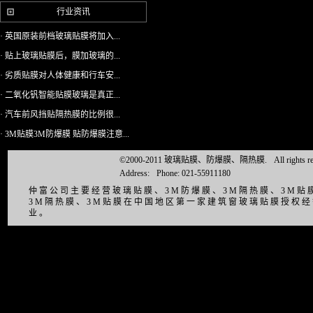
行业资讯
· 英国原装前档玻璃贴膜将加入...
· 贴上玻璃贴膜后，膜加玻璃的...
· 劣质贴膜对人体健康和行车安...
· 二氧化钒智能贴膜玻璃是真正...
· 汽车前风挡贴隔热膜的比例很...
· 3M贴膜3M防爆膜 贴防爆膜注意...
©2000-2011 玻璃贴膜、防爆膜、隔热膜.
All right
Address:
Phone: 021-55911180
仲富公司主要经营玻璃贴膜、3M防爆膜、3M隔热膜、3M
3M隔热膜、3M贴膜在中国地区第一家建筑窗玻璃贴膜授权
业。