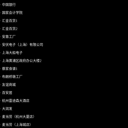
· 中国银行
· 国家会计学院
· 汇金百货1
· 汇金百货2
· 安靠工厂
· 安伏电子（上海）有限公司
· 上海大船电子
· 上海黄浦区政府办公大楼2
· 蔡家食谱1
· 布朗桥墩工厂
· 友谊商城
· 百安居
· 杭州雷迪森大酒店
· 大润发
· 麦当劳（杭州大厦店）
· 麦当劳（上海城店）